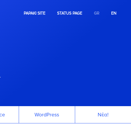
PAPAKI SITE
STATUS PAGE
GR
EN
.
ce
WordPress
Νέα!