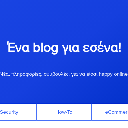
Ένα blog για εσένα!
Νέα, πληροφορίες, συμβουλές, για να είσαι happy online
Security
How-To
eCommer