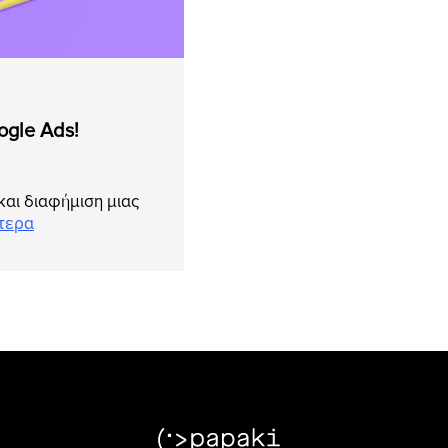
gle Ads!
και διαφήμιση μιας
τερα