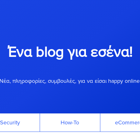
Ένα blog για εσένα!
Νέα, πληροφορίες, συμβουλές, για να είσαι happy online
Security
How-To
eCommer