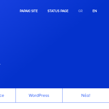
PAPAKI SITE
STATUS PAGE
GR
EN
.
ce
WordPress
Νέα!