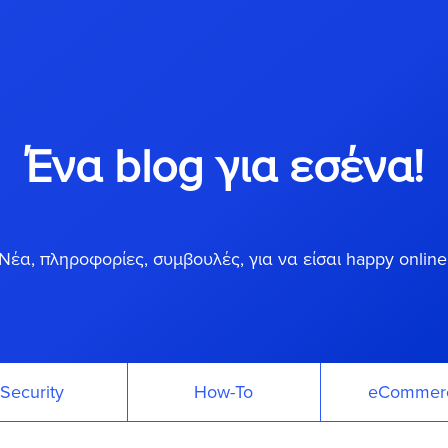
Ένα blog για εσένα!
Νέα, πληροφορίες, συμβουλές, για να είσαι happy online
Security
How-To
eCommer