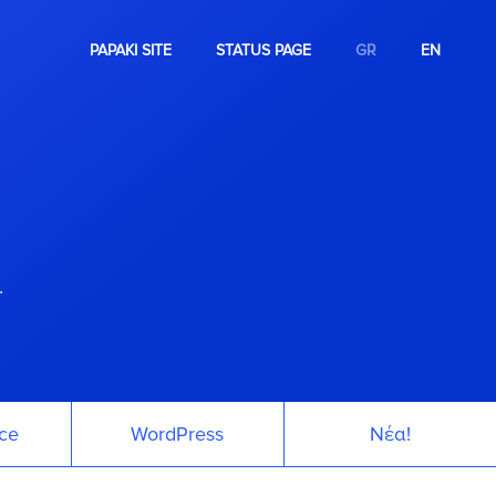
PAPAKI SITE
STATUS PAGE
GR
EN
.
ce
WordPress
Νέα!