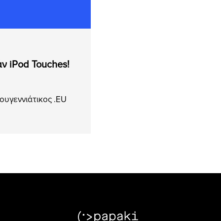
ν iPod Touches!
τουγεννιάτικος .EU