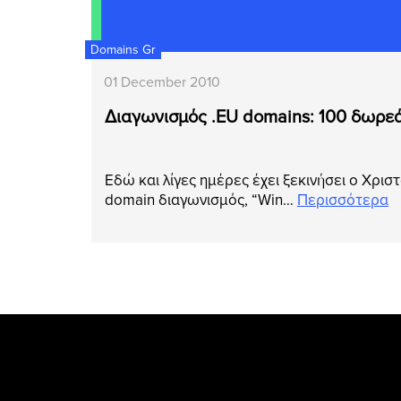
Domains Gr
01 December 2010
Διαγωνισμός .EU domains: 100 δωρεά
Εδώ και λίγες ημέρες έχει ξεκινήσει ο Χρισ
domain διαγωνισμός, “Win…
Περισσότερα