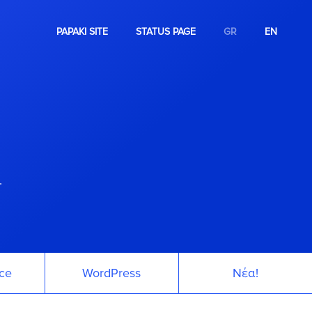
PAPAKI SITE
STATUS PAGE
GR
EN
.
ce
WordPress
Νέα!