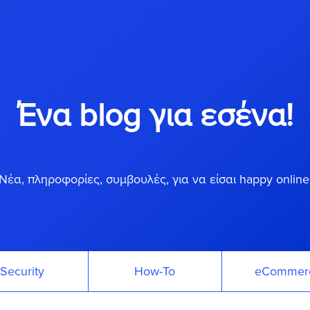
Ένα blog για εσένα!
Νέα, πληροφορίες, συμβουλές, για να είσαι happy online
Security
How-To
eCommer