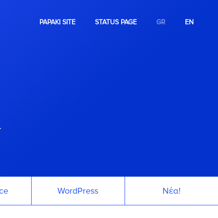
PAPAKI SITE
STATUS PAGE
GR
EN
.
ce
WordPress
Νέα!