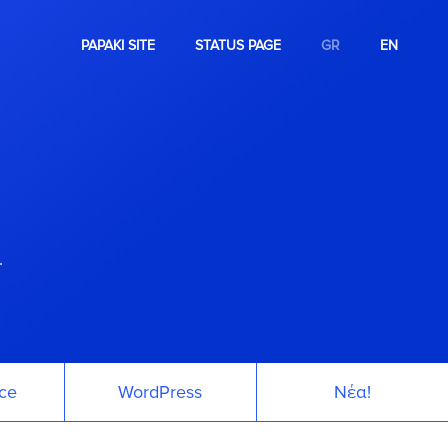
PAPAKI SITE
STATUS PAGE
GR
EN
.
ce
WordPress
Νέα!