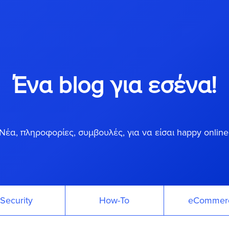
Ένα blog για εσένα!
Νέα, πληροφορίες, συμβουλές, για να είσαι happy online
Security
How-To
eCommer