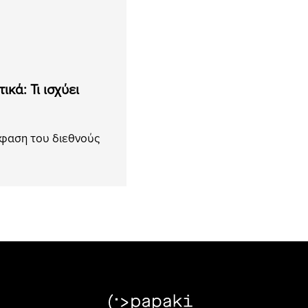
κά: Τι ισχύει
όφαση του διεθνούς