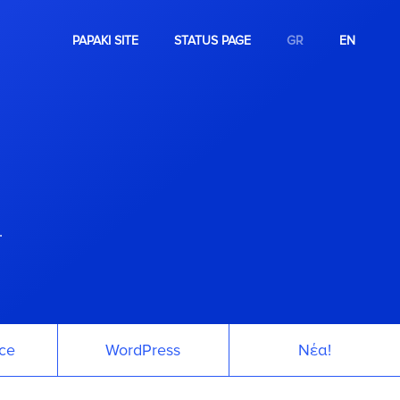
PAPAKI SITE
STATUS PAGE
GR
EN
.
ce
WordPress
Νέα!