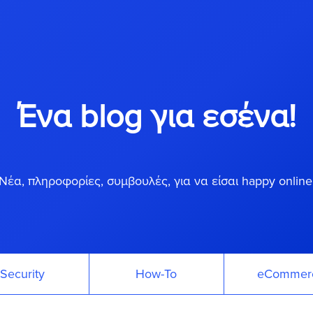
Ένα blog για εσένα!
Νέα, πληροφορίες, συμβουλές, για να είσαι happy online
Security
How-To
eCommer