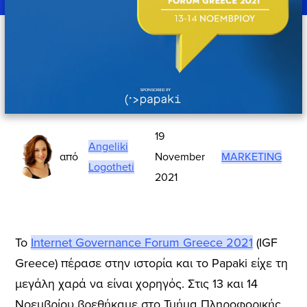
19
Angeliki
από
November
MARKETING
Logotheti
2021
Το
Internet Governance Forum Greece 2021
(IGF
Greece) πέρασε στην ιστορία και το Papaki είχε τη
μεγάλη χαρά να είναι χορηγός. Στις 13 και 14
Νοεμβρίου βρεθήκαμε στο
Τμήμα Πληροφορικής