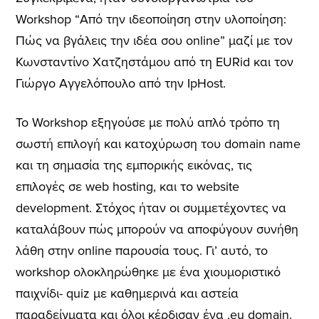
Workshop “Από την ιδεοποίηση στην υλοποίηση:
Πώς να βγάλεις την ιδέα σου online” μαζί με τον
Κωνσταντίνο Χατζηστάμου από τη EURid και τον
Γιώργο Αγγελόπουλο από την IpHost.
Το Workshop εξηγούσε με πολύ απλό τρόπο τη
σωστή επιλογή και κατοχύρωση του domain name
και τη σημασία της εμπορικής εικόνας, τις
επιλογές σε web hosting, και το website
development. Στόχος ήταν οι συμμετέχοντες να
καταλάβουν πώς μπορούν να αποφύγουν συνήθη
λάθη στην online παρουσία τους. Γι’ αυτό, το
workshop ολοκληρώθηκε με ένα χιουμοριστικό
παιχνίδι- quiz με καθημερινά και αστεία
παραδείγματα και όλοι κέρδισαν ένα .eu domain.