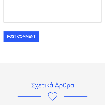
Σχετικά Άρθρα