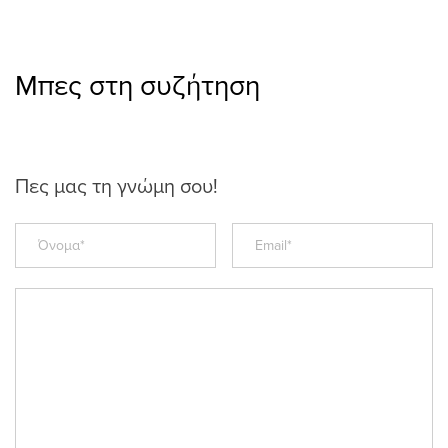
Μπες στη συζήτηση
Πες μας τη γνώμη σου!