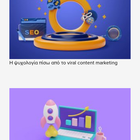
Η ψυχολογία πίσω από το viral content marketing