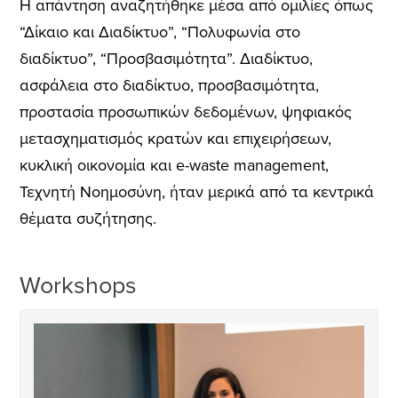
Η απάντηση αναζητήθηκε μέσα από ομιλίες όπως
“Δίκαιο και Διαδίκτυο”, “Πολυφωνία στο
διαδίκτυο”, “Προσβασιμότητα”. Διαδίκτυο,
ασφάλεια στο διαδίκτυο, προσβασιμότητα,
προστασία προσωπικών δεδομένων, ψηφιακός
μετασχηματισμός κρατών και επιχειρήσεων,
κυκλική οικονομία και e-waste management,
Τεχνητή Νοημοσύνη, ήταν μερικά από τα κεντρικά
θέματα συζήτησης.
Workshops