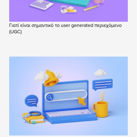
Γιατί είναι σημαντικό το user generated περιεχόμενο
(UGC)