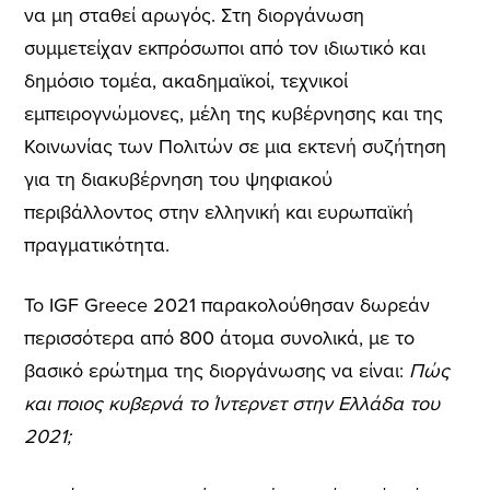
να μη σταθεί αρωγός. Στη διοργάνωση
συμμετείχαν εκπρόσωποι από τον ιδιωτικό και
δημόσιο τομέα, ακαδημαϊκοί, τεχνικοί
εμπειρογνώμονες, μέλη της κυβέρνησης και της
Κοινωνίας των Πολιτών σε μια εκτενή συζήτηση
για τη διακυβέρνηση του ψηφιακού
περιβάλλοντος στην ελληνική και ευρωπαϊκή
πραγματικότητα.
Το IGF Greece 2021 παρακολούθησαν δωρεάν
περισσότερα από 800 άτομα συνολικά, με το
βασικό ερώτημα της διοργάνωσης να είναι:
Πώς
και ποιος κυβερνά το Ίντερνετ στην Ελλάδα του
2021;