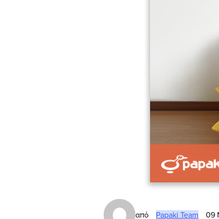
από
Papaki Team
09 