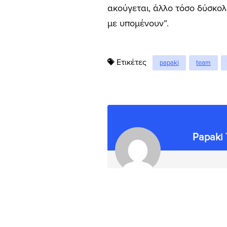
ακούγεται, άλλο τόσο δύσκολ
με υπομένουν”.
Ετικέτες
papaki
team
Papaki