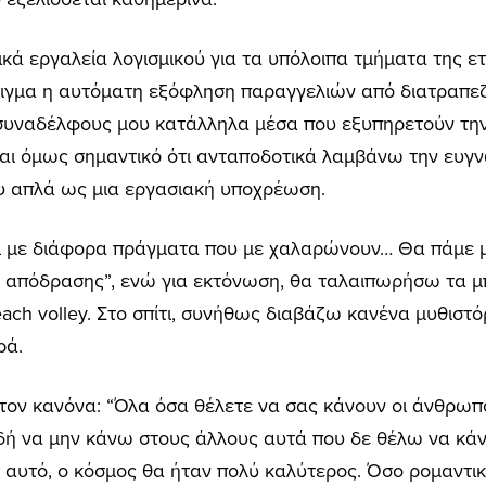
κά εργαλεία λογισμικού για τα υπόλοιπα τμήματα της ετα
δειγμα η αυτόματη εξόφληση παραγγελιών από διατραπεζ
 συναδέλφους μου κατάλληλα μέσα που εξυπηρετούν την
ίναι όμως σημαντικό ότι ανταποδοτικά λαμβάνω την ευγ
υ απλά ως μια εργασιακή υποχρέωση.
ι με διάφορα πράγματα που με χαλαρώνουν… Θα πάμε μ
 απόδρασης”, ενώ για εκτόνωση, θα ταλαιπωρήσω τα μπα
each volley. Στο σπίτι, συνήθως διαβάζω κανένα μυθισ
ρά.
ον κανόνα: “Όλα όσα θέλετε να σας κάνουν οι άνθρωποι,
ή να μην κάνω στους άλλους αυτά που δε θέλω να κάνο
αυτό, ο κόσμος θα ήταν πολύ καλύτερος. Όσο ρομαντικό