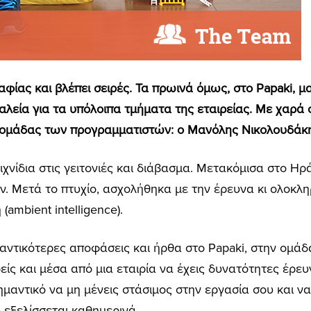
ίας και βλέπει σειρές. Τα πρωινά όμως, στο Papaki, μα
αλεία για τα υπόλοιπα τμήματα της εταιρείας. Με χαρά
ς ομάδας των προγραμματιστών: ο Μανόλης Νικολουδάκη
χνίδια στις γειτονιές και διάβασμα. Μετακόμισα στο Η
ν. Μετά το πτυχίο, ασχολήθηκα με την έρευνα κι ολοκλ
ambient intelligence).
μαντικότερες αποφάσεις και ήρθα στο Papaki, στην ομά
ίς και μέσα από μια εταιρία να έχεις δυνατότητες έρε
αντικό να μη μένεις στάσιμος στην εργασία σου και να 
 εξελίσσεται καθημερινά.