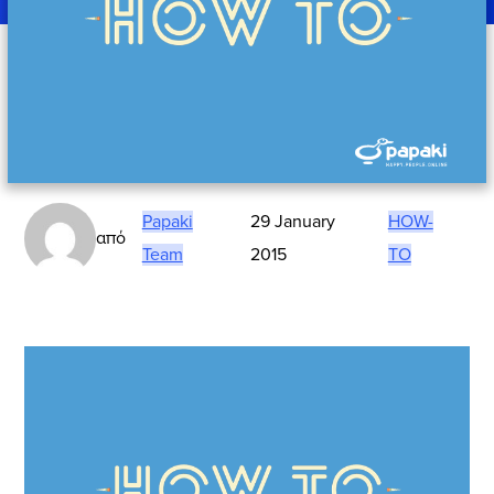
Papaki
29 January
HOW-
από
Team
2015
TO