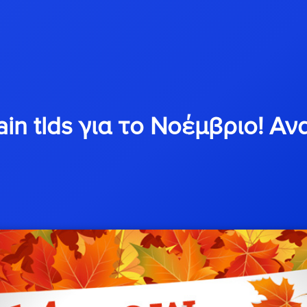
in tlds για το Νοέμβριο! Α