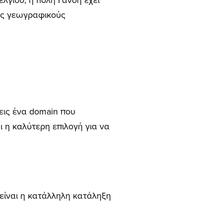
ελγίου, η πόλη Γάνδη έχει
ρίς γεωγραφικούς
χεις ένα domain που
αι η καλύτερη επιλογή για να
 είναι η κατάλληλη κατάληξη