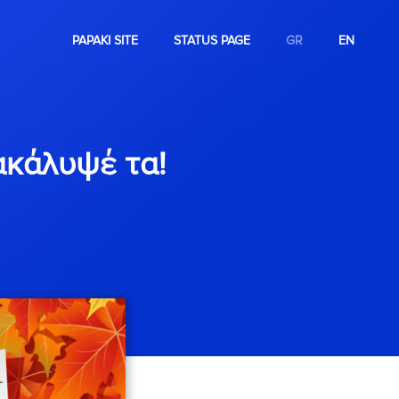
PAPAKI SITE
STATUS PAGE
GR
EN
νακάλυψέ τα!