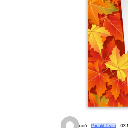
από
Papaki Team
03 