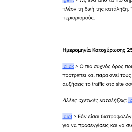
.gent
> Ως ένα από τα πιο δημ
πλέον τη δική της κατάληξη.
περιορισμούς.
Ημερομηνία Κατοχύρωσης 25
.click
> Ο πιο συχνός όρος που
προτρέπει και παρακινεί τους
αυξήσεις το traffic στο site σο
Άλλες σχετικές καταλήξεις:
.
.diet
> Εάν είσαι διατροφολόγο
για να προσεγγίσεις και να σ