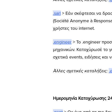
.sarl
> Εάν σκέφτεσαι να δραστ
(Société Anonyme à Responsa
χρήστες του internet.
.engineer
> Το .engineer προ
μηχανικών. Κατοχύρωσέ το γι
σχετικά events, ειδήσεις και ν
Άλλες σχετικές καταλήξεις:
.
Ημερομηνία Κατοχύρωσης 24/