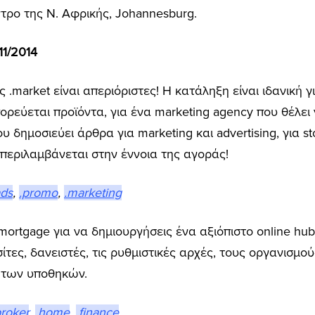
έντρο της Ν. Αφρικής, Johannesburg.
1/2014
 .market είναι απεριόριστες! Η κατάληξη είναι ιδανική 
ορεύεται προϊόντα, για ένα marketing agency που θέλει 
υ δημοσιεύει άρθρα για marketing και advertising, για st
 περιλαμβάνεται στην έννοια της αγοράς!
ads
,
.promo
,
.marketing
ortgage για να δημιουργήσεις ένα αξιόπιστο online hu
ίτες, δανειστές, τις ρυθμιστικές αρχές, τους οργανισμο
ο των υποθηκών.
broker
,
.home
,
.finance