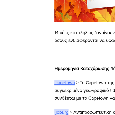
14 νέες καταλήξεις “ανοίγου
όσους ενδιαφέρονται να δρασ
Ημερομηνία Κατοχύρωσης 4/1
.capetown
> Το Capetown της 
συγκεκριμένο γεωγραφικό tld 
συνδέεται με το Capetown να
.joburg
> Αντιπροσωπευτική κ