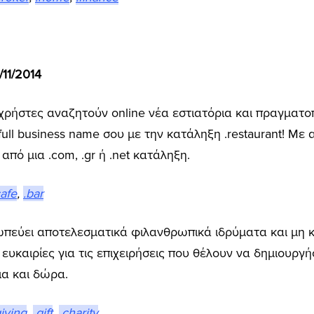
11/2014
χρήστες αναζητούν online νέα εστιατόρια και πραγματοπ
ll business name σου με την κατάληξη .restaurant! Με 
πό μια .com, .gr ή .net κατάληξη.
cafe
,
.bar
πεύει αποτελεσματικά φιλανθρωπικά ιδρύματα και μη 
 ευκαιρίες για τις επιχειρήσεις που θέλουν να δημιουργ
ια και δώρα.
giving
,
.gift
,
.charity