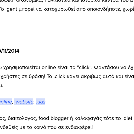
οφιλή οικονομικά, πολιτιστικά και ιστορικά κέντρα του Β
 Το .gent μπορεί να κατοχυρωθεί από οποιονδήποτε, χω
/11/2014
 χρησιμοποιείται online είναι το “click”. Φαντάσου να έ
 χρήστες σε δράση! Το .click κάνει ακριβώς αυτό και είν
υ.
online
,
.website
,
.ads
ς, διαιτολόγος, food blogger ή καλοφαγάς τότε το .diet
υνδεθείς με το κοινό που σε ενδιαφέρει!