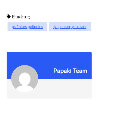
Ετικέτες
psifiakes geitonies
ψηφιακές γειτονιές
Papaki Team