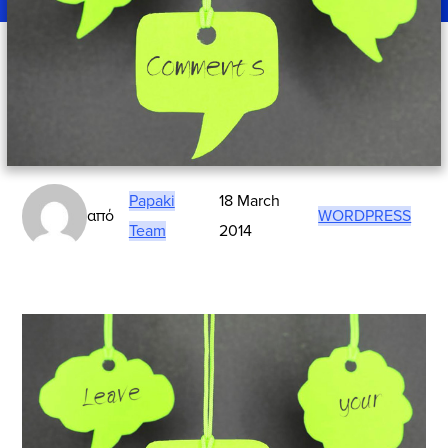
Papaki
18 March
από
WORDPRESS
Team
2014