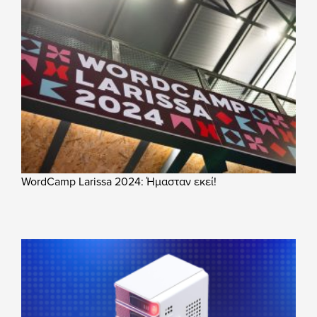
WordCamp Larissa 2024: Ήμασταν εκεί!