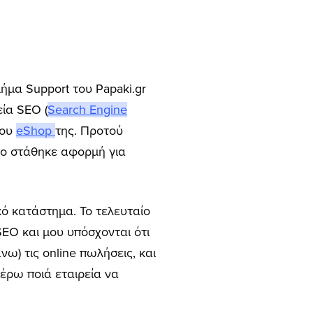
μήμα Support του Papaki.gr
εία SEO (
Search Engine
του
eShop
της. Προτού
ίο στάθηκε αφορμή για
κό κατάστημα. Το τελευταίο
EO και μου υπόσχονται ότι
νω) τις online πωλήσεις, και
έρω ποιά εταιρεία να