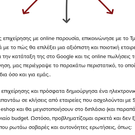
ής επιχείρησης με online παρουσία, επικοινώνησε με το Τ
 με το πώς θα επιλέξει μια αξιόπιστη και ποιοτική εταιρ
ει την κατάταξη της στο Google και τις online πωλήσεις 
γηση, μας περιέγραψε το παρακάτω περιστατικό, το οπο
ια όσο και για εμάς..
ής επιχείρησης και πρόσφατα δημιούργησα ένα ηλεκτρονι
παντάω σε κλήσεις από εταιρείες που ασχολούνται με S
ο eshop και θα μεγιστοποιήσουν στο διπλάσιο (και παραπά
ιαίο budget. Ωστόσο, προβληματίζομαι αρκετά και δεν ξ
 που ρωτάω σοβαρές και αυτονόητες ερωτήσεις, όπως: