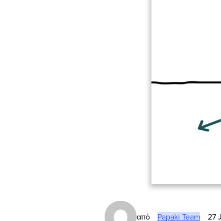
από
Papaki Team
27 