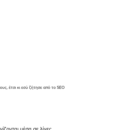
υς, έτσι κι εσύ ζήτησε από το SEO
ίζονται μέσα σε λίγες