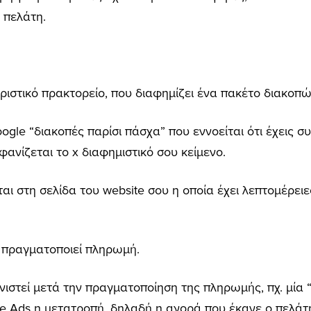
ο πελάτη.
υριστικό πρακτορείο, που διαφημίζει ένα πακέτο διακοπώ
gle “διακοπές παρίσι πάσχα” που εννοείται ότι έχεις συμ
μφανίζεται το x διαφημιστικό σου κείμενο.
ται στη σελίδα του website σου η οποία έχει λεπτομέρειε
ι πραγματοποιεί πληρωμή.
ιστεί μετά την πραγματοποίηση της πληρωμής, πχ. μία “
e Ads η μετατροπή, δηλαδή η αγορά που έκανε ο πελάτ