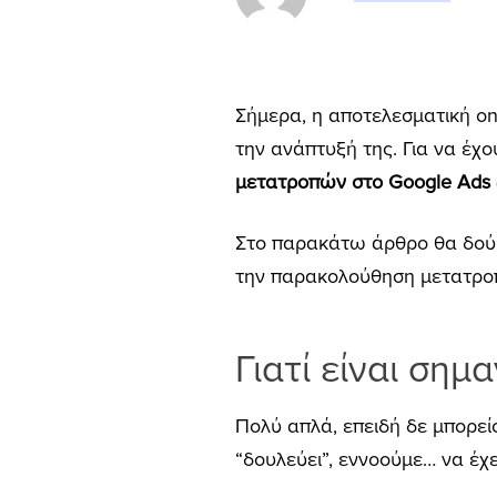
Σήμερα, η αποτελεσματική onl
την ανάπτυξή της. Για να έχο
μετατροπών στο Google Ads
Στο παρακάτω άρθρο θα δούμε
την παρακολούθηση μετατροπώ
Γι
α
τί
είν
αι
σημ
α
Πολύ απλά, επειδή δε μπορείς 
“δουλεύει”, εννοούμε… να έχ