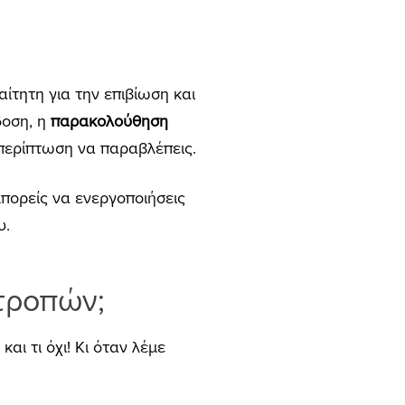
ίτητη για την επιβίωση και
δοση, η
παρακολούθηση
α περίπτωση να παραβλέπεις.
μπορείς να ενεργοποιήσεις
υ.
τρο
π
ών
;
αι τι όχι! Κι όταν λέμε