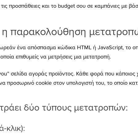
 τις προσπάθειες και το budget σου σε καμπάνιες με βάση
η παρα
κολούθηση
μετ
α
τρο
π
ωρεάν ένα απόσπασμα κώδικα HTML ή JavaScript, το οπο
 οποία επιθυμείς να μετρήσεις μια μετατροπή.
you” σελίδα αγοράς προϊόντος. Κάθε φορά που κάποιος χ
ένα προσωρινό cookie στον υπολογιστή του, το οποίο κ
ετράει δύο τύπους μετατροπών:
-κλικ):