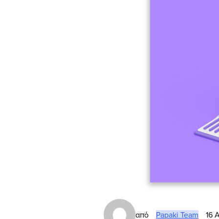
από
Papaki Team
16 