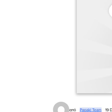
από
Papaki Team
19 