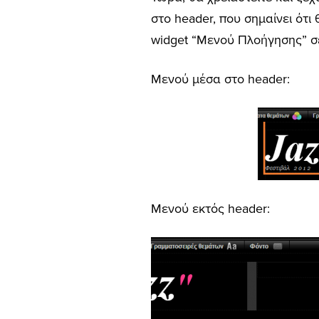
στο header, που σημαίνει ότι
widget “Μενού Πλοήγησης” σε
Μενού μέσα στο header:
Μενού εκτός header: