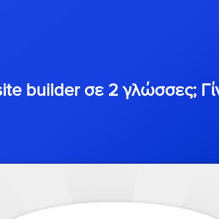
te builder σε 2 γλώσσες; Γί