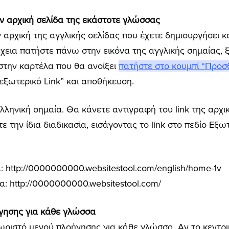
την αρχική σελίδα της εκάστοτε γλώσσας
 αρχική της αγγλικής σελίδας που έχετε δημιουργήσει κα
έχεια πατήστε πάνω στην εικόνα της αγγλικής σημαίας, 
 στην καρτέλα που θα ανοίξει
πατήστε στο κουμπί “Προσθ
“εξωτερικό Link” και αποθήκευση.
 ελληνική σημαία. Θα κάνετε αντιγραφή του link της αρχι
 την ίδια διαδικασία, εισάγοντας το link στο πεδίο Εξωτε
ία: http://0000000000.websitestool.com/english/home-1v
ία: http://0000000000.websitestool.com/
ήγησης για κάθε γλώσσα
χωριστό μενού πλοήγησης για κάθε γλώσσα. Αν το κεντρι