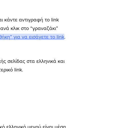
ι κάντε αντιγραφή το link
ξανά κλικ στο “γραναζάκι”
ήκη” για να εισάγετε το link
.
κής σελίδας στα ελληνικά και
ρικό link.
κό ελληνικό μενού είναι μέσα