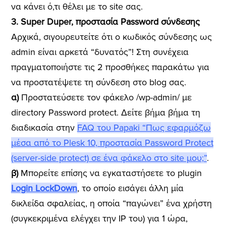
να κάνει ό,τι θέλει με το site σας.
3. Super Duper, προστασία Password σύνδεσης
Αρχικά, σιγουρευτείτε ότι ο κωδικός σύνδεσης ως
admin είναι αρκετά “δυνατός”! Στη συνέχεια
πραγματοποιήστε τις 2 προσθήκες παρακάτω για
να προστατέψετε τη σύνδεση στο blog σας.
α)
Προστατεύσετε τον φάκελο /wp-admin/ με
directory Password protect. Δείτε βήμα βήμα τη
διαδικασία στην
FAQ του Papaki “Πως εφαρμόζω
μέσα από το Plesk 10, προστασία Password Protect
(server-side protect) σε ένα φάκελο στο site μου;”
.
β)
Μπορείτε επίσης να εγκαταστήσετε το plugin
Login LockDown
, το οποίο εισάγει άλλη μία
δικλείδα σφαλείας, η οποία “παγώνει” ένα χρήστη
(συγκεκριμένα ελέγχει την IP του) για 1 ώρα,