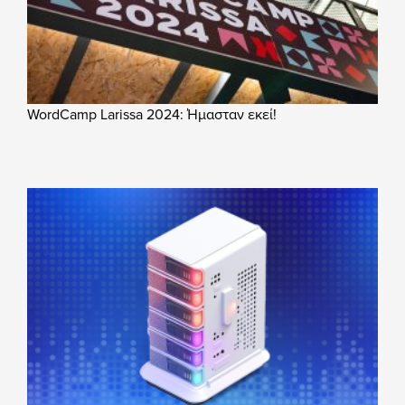
WordCamp Larissa 2024: Ήμασταν εκεί!