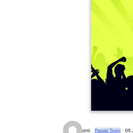
από
Papaki Team
05 