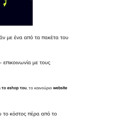
ν με ένα από τα πακέτα του
 επικοινωνία με τους
α το eshop του
, το καινούριο
website
ώ το κόστος πέρα από το