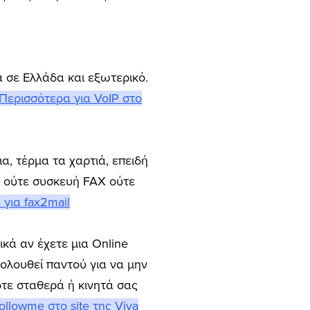
 σε Ελλάδα και εξωτερικό.
Περισσότερα για VoIP στο
α, τέρμα τα χαρτιά, επειδή
εί ούτε συσκευή FAX ούτε
για fax2mail
κά αν έχετε μια Online
κολουθεί παντού για να μην
οτε σταθερά ή κινητά σας
llowme στο site της Viva