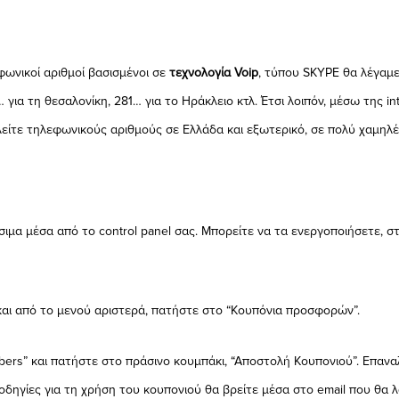
εφωνικοί αριθμοί βασισμένοι σε
τεχνολογία Voip
, τύπου SKYPE θα λέγαμε
… για τη θεσαλονίκη, 281… για το Ηράκλειο κτλ. Έτσι λοιπόν, μέσω της i
είτε τηλεφωνικούς αριθμούς σε Ελλάδα και εξωτερικό, σε πολύ χαμηλές
έσιμα μέσα από το control panel σας. Μπορείτε να τα ενεργοποιήσετε, 
αι από το μενού αριστερά, πατήστε στο “Κουπόνια προσφορών”.
ers” και πατήστε στο πράσινο κουμπάκι, “Αποστολή Κουπονιού”. Επαναλ
 οδηγίες για τη χρήση του κουπονιού θα βρείτε μέσα στο email που θα λ