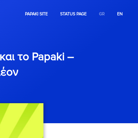
PAPAKI SITE
STATUS PAGE
GR
EN
αι το Papaki –
λέον