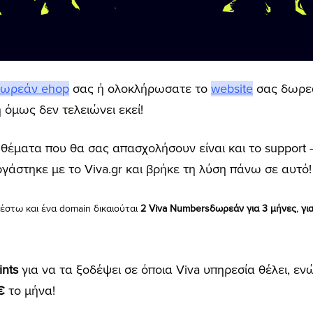
ωρεάν ehop
σας ή ολοκλήρωσατε το
website
σας δωρεά
η όμως δεν τελειώνει εκεί!
θέματα που θα σας απασχολήσουν είναι και το support –
γάστηκε με το Viva.gr και βρήκε τη λύση πάνω σε αυτό!
 έστω και ένα domain δικαιούται
2 Viva Numbers
δωρεάν για 3 μήνες
,
γι
ints
για να τα ξοδέψει σε όποια Viva υπηρεσία θέλει, εν
1€
το μήνα!