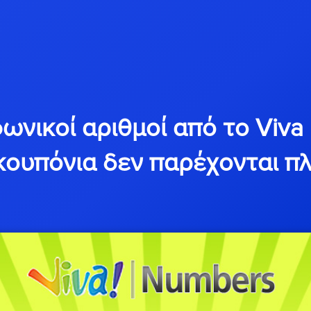
νικοί αριθμοί από το Viva κ
κουπόνια δεν παρέχονται π