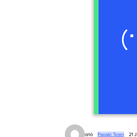
από
Papaki Team
21 